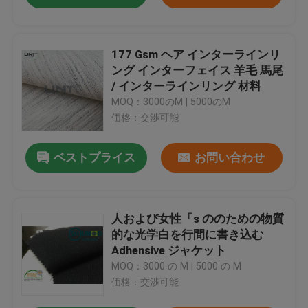
177 Gsm ヘア インターラインリ
ング インターフェイス 羊毛 馬尾
/ インターラインリング 材料
MOQ：3000のM | 5000のM
価格：交渉可能
ベストプライス
お問い合わせ
人および女性「s ののための物質
的な光学白を行間に書き込む
Adhensive ジャケット
MOQ：3000 の M | 5000 の M
価格：交渉可能