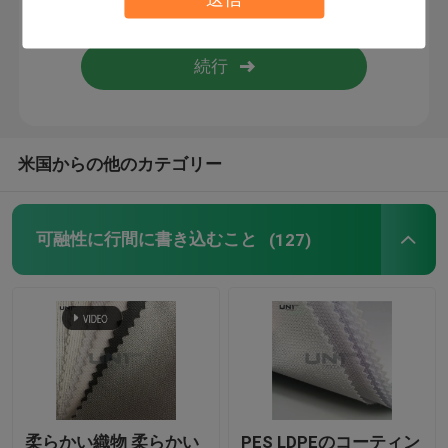
非編まれた生地
pp 不織布スパンボンド非ファブリック
米国からの他のカテゴリー
spunlace の nonwoven の生地
衣服の付属品
可融性に行間に書き込むこと
(127)
可融性網
縫う肩パッド
袖の頭部ロール
柔らかい織物 柔らかい
PES LDPEのコーティン