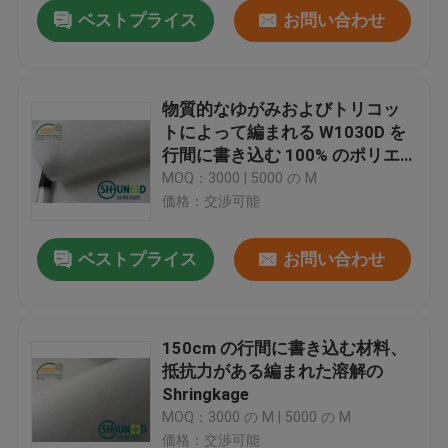
ベストプライス
お問い合わせ
物質的なゆがみおよびトリコッ
トによって編まれる W1030D を
行間に書き込む 100% のポリエ
ステル
MOQ：3000 | 5000 の M
価格：交渉可能
ベストプライス
お問い合わせ
家へ
150cm の行間に書き込む材料、
抵抗力がある編まれた溶解の
製品
Shringkage
MOQ：3000 の M | 5000 の M
わたしたち に つい て
価格：交渉可能