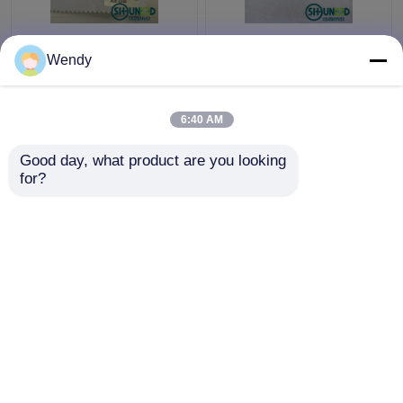
アラビアThobe/イスラ
白いヘビー級のインタ
Wendy
ム教の人は堅く堅い手
ーフェイス、人および
の感じを行間に書き込
女性の行間に書き込む
む綿に着せます
布
6:40 AM
ベストプライス
ベストプライス
Good day, what product are you looking 
for?
お問い合わせ
お問い合わせ
多くを見て下さい
ホーム
企業情報
お問い合わせ
Desktop Site
地図
プライバシーポリシー