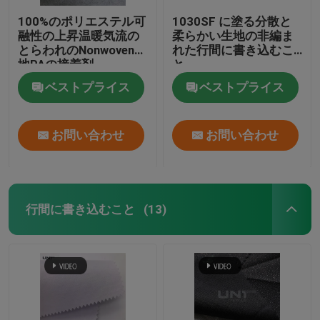
100%のポリエステル可
1030SF に塗る分散と
融性の上昇温暖気流の
柔らかい生地の非編ま
とらわれのNonwoven生
れた行間に書き込むこ
地PAの接着剤
と
ベストプライス
ベストプライス
お問い合わせ
お問い合わせ
行間に書き込むこと
(13)