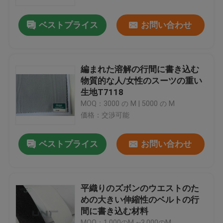
ベストプライス
お問い合わせ
工場 ツアー
品質管理
編まれた溶解の行間に書き込む
物質的な人/女性のスーツの重い
連絡 ください
生地T7118
MOQ：3000 の M | 5000 の M
価格：交渉可能
ニュース
ベストプライス
お問い合わせ
事件
引金 を 求め て ください
平織りのズボンのウエストのた
めの大きい伸縮性のベルトの行
間に書き込む材料
可融性に行間に書き込むこと
MOQ：1,000のM ~3,000のM