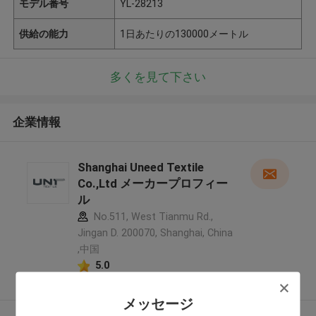
モデル番号
YL-28213
供給の能力
1日あたりの130000メートル
多くを見て下さい
企業情報
Shanghai Uneed Textile
Co.,Ltd メーカープロフィー
ル
No.511, West Tianmu Rd.,
Jingan D. 200070, Shanghai, China
,中国
5.0
確認された製造者
メッセージ