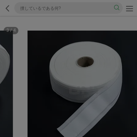
3
/
4