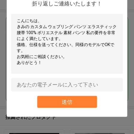
多くを見て下さい
折り返しご連絡いたします！
最高の価格で
カスタム ウェブリング パンツ エ
ラスティック 腰帯 100% ポリエ
ステル 素材 パンツ
続行
送信
推薦されたプロダクト