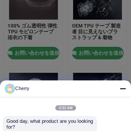
工場 ツアー
100% ゴム透明性 弾性
OEM TPU テープ 製造
TPU モビロンテープ
者 目に見えないブラ
品質管理
浴衣の下着
ストラップ & 着物
お問い合わせを送信
お問い合わせを送信
連絡 ください
ニュース
Cherry
事件
3:33 AM
引金 を 求め て ください
Good day, what product are you looking 
for?
可融性に行間に書き込むこと
縫い目のない目に見え
シリコン モビロン