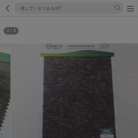
3
/
4