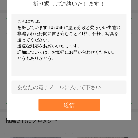
多くを見て下さい
折り返しご連絡いたします！
最高の価格で
1030SF に塗る分散と柔らかい生
地の非編まれた行間に書き込む
こと
続行
送信
推薦されたプロダクト