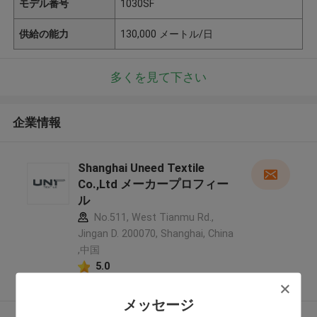
モデル番号
1030SF
供給の能力
130,000 メートル/日
多くを見て下さい
企業情報
Shanghai Uneed Textile
Co.,Ltd メーカープロフィー
ル
No.511, West Tianmu Rd.,
Jingan D. 200070, Shanghai, China
,中国
5.0
確認された製造者
メッセージ