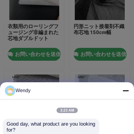
工場 ツアー
衣類用のローリングフ
円形ニット接着剤不織
ュージング非編まれた
布芯地 150cm幅
品質管理
芯地ダブルドット
お問い合わせを送信
お問い合わせを送信
連絡 ください
ニュース
Wendy
事件
3:23 AM
引金 を 求め て ください
Good day, what product are you looking 
for?
可融性に行間に書き込むこと
100% ポリエステル/ビ
非織物 非織物 インタ