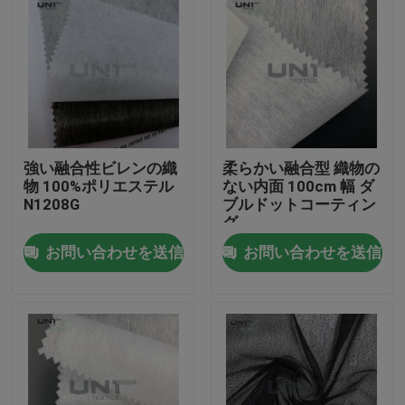
強い融合性ビレンの織
柔らかい融合型 織物の
物 100%ポリエステル
ない内面 100cm 幅 ダ
N1208G
ブルドットコーティン
グ
お問い合わせを送信
お問い合わせを送信
家へ
製品
わたしたち に つい て